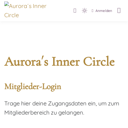
Zum
Anmelden
Eine Community der
Inhalt
Light
Aurora´s Inner Circle
Neuen Zeit
mode
springen
(click
Login
to
switch
to
Aurora´s Inner Circle
dark)
Mitglieder-Login
Trage hier deine Zugangsdaten ein, um zum
Mitgliederbereich zu gelangen.